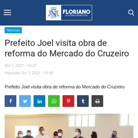
Notícias
Prefeito Joel visita obra de
Início
reforma do Mercado do Cruzeiro
Editais
Oct 1, 2021 - 10:27
Floriano
Alterado: Oct 1, 2021 - 10:38
Prefeito Joel visita obra de reforma do Mercado do Cruzeiro
Secretarias e Órgãos
Mural de Licitações
Notícias
Vídeos