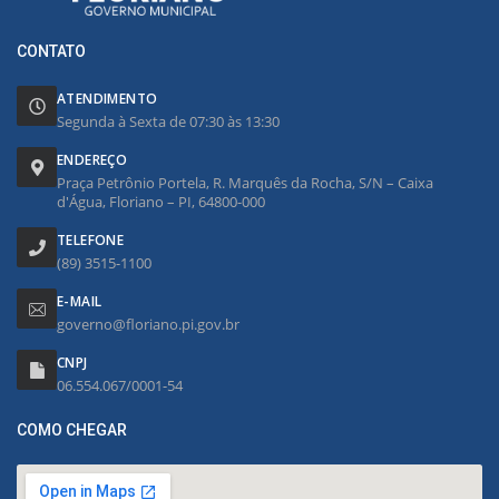
CONTATO
ATENDIMENTO
Segunda à Sexta de 07:30 às 13:30
ENDEREÇO
Praça Petrônio Portela, R. Marquês da Rocha, S/N – Caixa
d'Água, Floriano – PI, 64800-000
TELEFONE
(89) 3515-1100
E-MAIL
governo@floriano.pi.gov.br
CNPJ
06.554.067/0001-54
COMO CHEGAR