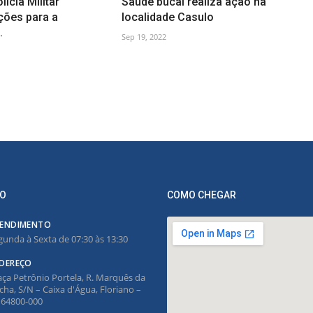
ícia Militar
Saúde bucal realiza ação na
ções para a
localidade Casulo
.
Sep 19, 2022
O
COMO CHEGAR
ENDIMENTO
gunda à Sexta de 07:30 às 13:30
DEREÇO
aça Petrônio Portela, R. Marquês da
cha, S/N – Caixa d'Água, Floriano –
, 64800-000