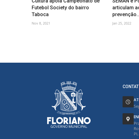
Cultura apoia Campeonato de
SEMAN e Pol
Futebol Society do bairro
articulam a
Taboca
prevenção..
Nov 8, 2021
Jan 25, 2022
CONTAT
AT
Se
EN
Pr
Ro
PI