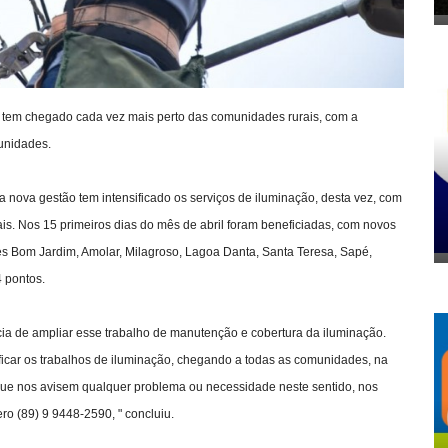
ura, tem chegado cada vez mais perto das comunidades rurais, com a
unidades.
 a nova gestão tem intensificado os serviços de iluminação, desta vez, com
ais. Nos 15 primeiros dias do mês de abril foram beneficiadas, com novos
es Bom Jardim, Amolar, Milagroso, Lagoa Danta, Santa Teresa, Sapé,
 pontos.
ância de ampliar esse trabalho de manutenção e cobertura da iluminação.
nsificar os trabalhos de iluminação, chegando a todas as comunidades, na
que nos avisem qualquer problema ou necessidade neste sentido, nos
o (89) 9 9448-2590, " concluiu.