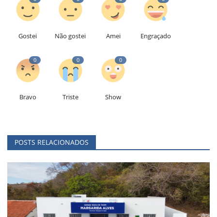
Gostei
Não gostei
Amei
Engraçado
0
0
0
Bravo
Triste
Show
POSTS RELACIONADOS