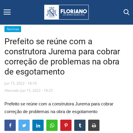
Notícias
Prefeito se reúne com a
Início
construtora Jurema para cobrar
Editais
correção de problemas na obra
de esgotamento
Floriano
Jun 15, 2022 - 18:10
Secretarias e Órgãos
Alterado: Jun 15, 2022 - 18:25
Mural de Licitações
Prefeito se reúne com a construtora Jurema para cobrar
correção de problemas na obra de esgotamento
Notícias
Vídeos