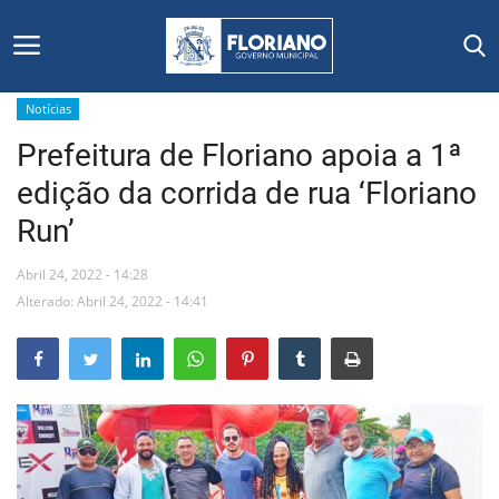
Notícias
Prefeitura de Floriano apoia a 1ª
Início
edição da corrida de rua ‘Floriano
Editais
Run’
Floriano
Abril 24, 2022 - 14:28
Alterado: Abril 24, 2022 - 14:41
Secretarias e Órgãos
Mural de Licitações
Notícias
Vídeos