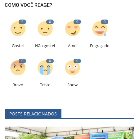
COMO VOCÊ REAGE?
0
0
0
0
Gostei
Não gostei
Amei
Engraçado
0
0
0
Bravo
Triste
Show
POSTS RELACIONADOS