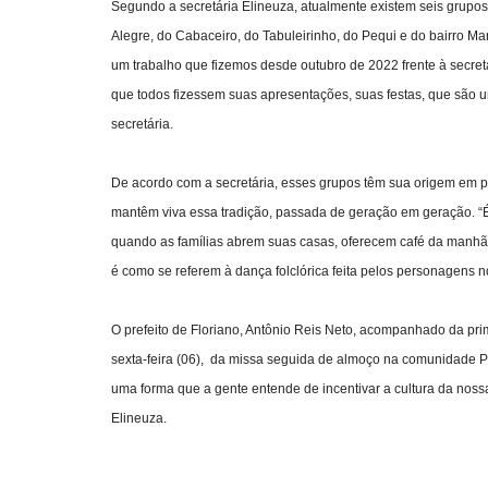
Segundo a secretária Elineuza, atualmente existem seis grupo
Alegre, do Cabaceiro, do Tabuleirinho, do Pequi e do bairro M
um trabalho que fizemos desde outubro de 2022 frente à secreta
que todos fizessem suas apresentações, suas festas, que são um
secretária.
De acordo com a secretária, esses grupos têm sua origem em pr
mantêm viva essa tradição, passada de geração em geração. “É
quando as famílias abrem suas casas, oferecem café da manhã, 
é como se referem à dança folclórica feita pelos personagens 
O prefeito de Floriano, Antônio Reis Neto, acompanhado da pri
sexta-feira (06), da missa seguida de almoço na comunidade Pe
uma forma que a gente entende de incentivar a cultura da nossa 
Elineuza.