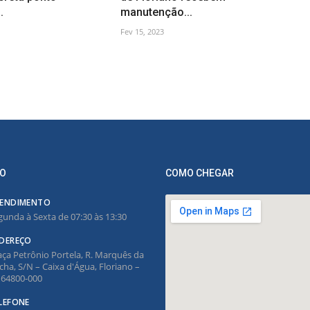
.
manutenção...
Fev 15, 2023
O
COMO CHEGAR
ENDIMENTO
gunda à Sexta de 07:30 às 13:30
DEREÇO
aça Petrônio Portela, R. Marquês da
cha, S/N – Caixa d'Água, Floriano –
, 64800-000
LEFONE