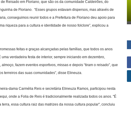
s de Reisado em Floriano, que são os da comunidade Caldeirões, do
anguinha de Floriano. “Esses grupos estavam dispersos, mas através de
ria, conseguimos reunir todos e a Prefeitura de Floriano deu apoio para
a riqueza para a cultura e identidade de nosso folclore”, explicou a
omessas feitas e graças alcançadas pelas famílias, que todos os anos
 uma verdadeira festa de interior, sempre iniciando em dezembro,
almoço, fazem eventos esportivos, missas e depois “tiram o reisado”, que
nos terreiros das suas comunidades”, disse Elineuza.
meira-dama Carmélia Reis e secretária Elineuza Ramos, participou nesta
qui, onde a Folia de Reis é tradicionalmente realizada todos os anos. "É
terra, essa cultura raiz das matrizes da nossa cultura popular", concluiu