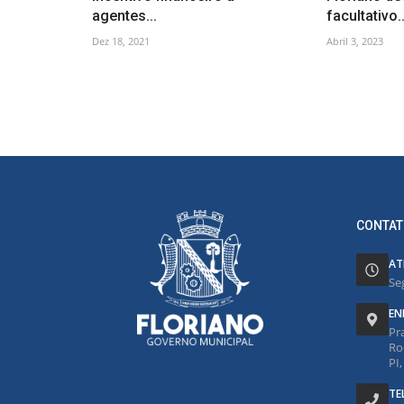
agentes...
facultativo..
Dez 18, 2021
Abril 3, 2023
CONTAT
AT
Se
EN
Pr
Ro
PI
TE