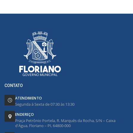
CONTATO
ATENDIMENTO
Segunda à Sexta de 07:30 às 13:30
ENDEREÇO
Praça Petrônio Portela, R. Marquês da Rocha, S/N – Caixa
d'Água, Floriano – PI, 64800-000