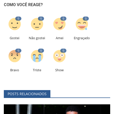
COMO VOCÊ REAGE?
0
0
0
0
Gostei
Não gostei
Amei
Engraçado
0
0
0
Bravo
Triste
Show
POSTS RELACIONADOS