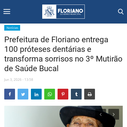
Notícias
Prefeitura de Floriano entrega
Início
100 próteses dentárias e
Editais
transforma sorrisos no 3º Mutirão
de Saúde Bucal
Floriano
Jun 3, 2026 - 13:58
Secretarias e Órgãos
Mural de Licitações
Notícias
Vídeos