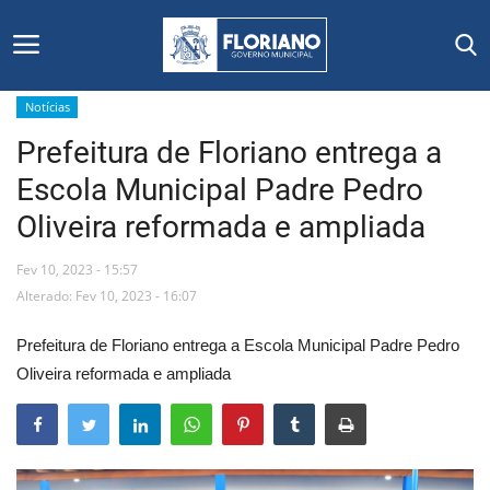
Notícias
Prefeitura de Floriano entrega a
Início
Escola Municipal Padre Pedro
Editais
Oliveira reformada e ampliada
Floriano
Fev 10, 2023 - 15:57
Alterado: Fev 10, 2023 - 16:07
Secretarias e Órgãos
Prefeitura de Floriano entrega a Escola Municipal Padre Pedro
Mural de Licitações
Oliveira reformada e ampliada
Notícias
Vídeos