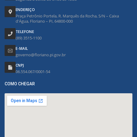
ENDEREÇO
Praça Petrônio Portela, R. Marquês da Rocha, S/N – Caixa
d'Água, Floriano – PI, 64800-000
TELEFONE
(89) 3515-1100
E-MAIL
governo@floriano.pi.gov.br
CNPJ
06.554.067/0001-54
COMO CHEGAR