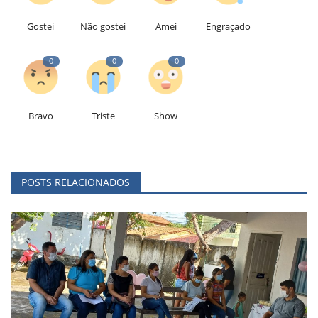
Gostei
Não gostei
Amei
Engraçado
0
0
0
Bravo
Triste
Show
POSTS RELACIONADOS