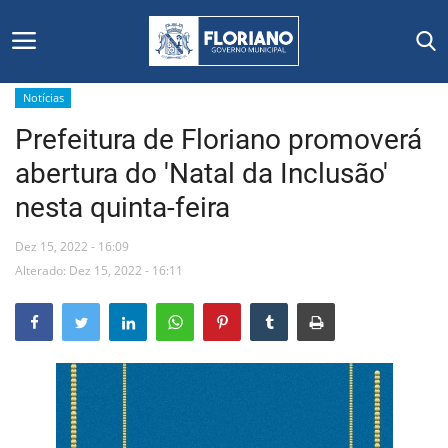
Notícias
Prefeitura de Floriano promoverá
Início
abertura do 'Natal da Inclusão'
Editais
nesta quinta-feira
Floriano
Dez 15, 2022 - 16:09
Alterado: Dez 15, 2022 - 16:11
Secretarias e Órgãos
Mural de Licitações
Notícias
Vídeos