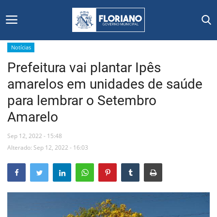
Notícias
Prefeitura vai plantar Ipês
Início
amarelos em unidades de saúde
Editais
para lembrar o Setembro
Amarelo
Floriano
Sep 12, 2022 - 15:48
Secretarias e Órgãos
Alterado: Sep 12, 2022 - 16:03
Mural de Licitações
Notícias
Vídeos