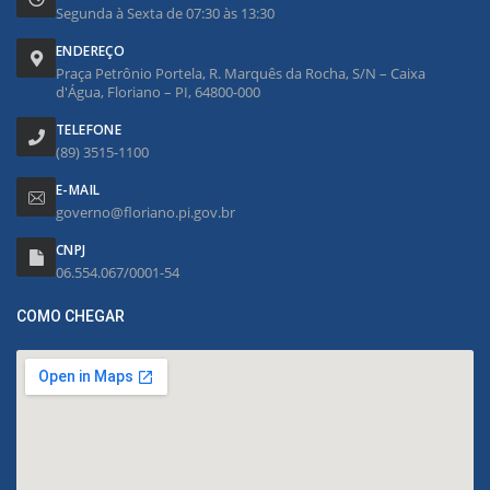
Segunda à Sexta de 07:30 às 13:30
ENDEREÇO
Praça Petrônio Portela, R. Marquês da Rocha, S/N – Caixa
d'Água, Floriano – PI, 64800-000
TELEFONE
(89) 3515-1100
E-MAIL
governo@floriano.pi.gov.br
CNPJ
06.554.067/0001-54
COMO CHEGAR