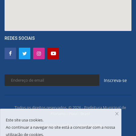
REDES SOCIAIS
Inscreva-se
Todos os direitos reservados. © 2026 - Prefeitura Municipal de
Floriano - Piauí - Brasil
Este site usa cookies.
Política de Privacidades
Mapa do Site
Ao continuar a navegar no site está a concordar com a nossa
utilização de cookies.