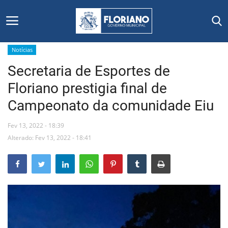
Notícias
Secretaria de Esportes de
Início
Floriano prestigia final de
Editais
Campeonato da comunidade Eiu
Floriano
Fev 13, 2022 - 18:39
Alterado: Fev 13, 2022 - 18:41
Secretarias e Órgãos
Mural de Licitações
Notícias
Vídeos