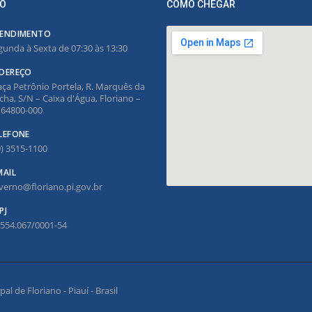
O
COMO CHEGAR
ENDIMENTO
gunda à Sexta de 07:30 às 13:30
DEREÇO
aça Petrônio Portela, R. Marquês da
cha, S/N – Caixa d'Água, Floriano –
, 64800-000
LEFONE
9) 3515-1100
MAIL
verno@floriano.pi.gov.br
PJ
.554.067/0001-54
l de Floriano - Piauí - Brasil