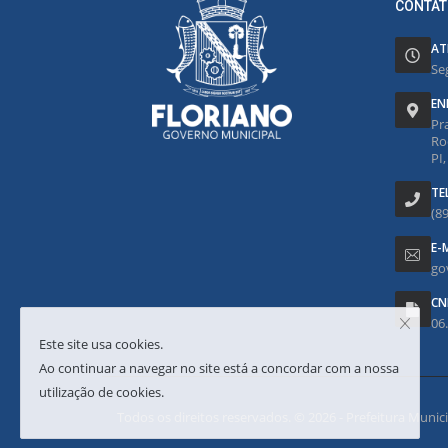
CONTAT
AT
Se
EN
Pr
Ro
PI
TE
(8
E-
go
CN
06
Este site usa cookies.
Ao continuar a navegar no site está a concordar com a nossa
utilização de cookies.
Todos os direitos reservados. © 2026 - Prefeitura Municipa