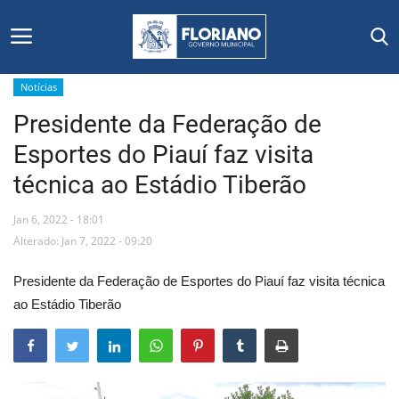
Notícias
Presidente da Federação de
Início
Esportes do Piauí faz visita
Editais
técnica ao Estádio Tiberão
Floriano
Jan 6, 2022 - 18:01
Alterado: Jan 7, 2022 - 09:20
Secretarias e Órgãos
Presidente da Federação de Esportes do Piauí faz visita técnica
Mural de Licitações
ao Estádio Tiberão
Notícias
Vídeos