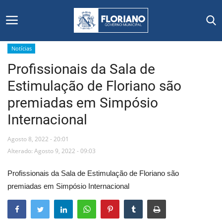
Notícias
Profissionais da Sala de
Início
Estimulação de Floriano são
Editais
premiadas em Simpósio
Internacional
Floriano
Agosto 8, 2022 - 20:01
Secretarias e Órgãos
Alterado: Agosto 9, 2022 - 09:03
Mural de Licitações
Profissionais da Sala de Estimulação de Floriano são
premiadas em Simpósio Internacional
Notícias
Vídeos