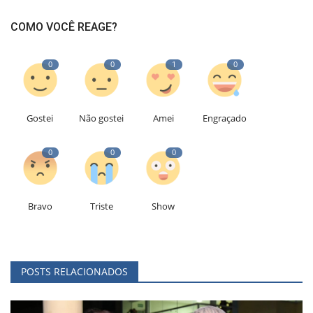
COMO VOCÊ REAGE?
0
0
1
0
Gostei
Não gostei
Amei
Engraçado
0
0
0
Bravo
Triste
Show
POSTS RELACIONADOS