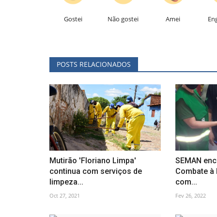
Gostei
Não gostei
Amei
En
POSTS RELACIONADOS
Mutirão 'Floriano Limpa'
SEMAN ence
continua com serviços de
Combate à 
limpeza...
com...
Oct 27, 2021
Fev 26, 2022