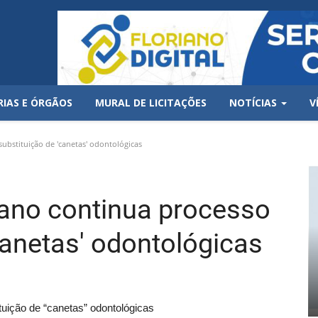
RIAS E ÓRGÃOS
MURAL DE LICITAÇÕES
NOTÍCIAS
V
ubstituição de 'canetas' odontológicas
iano continua processo
canetas' odontológicas
tuição de “canetas” odontológicas