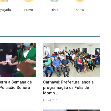
graçado
Bravo
Triste
Show
rra a Semana de
Carnaval: Prefeitura lança a
Poluição Sonora
programação da Folia de
Momo...
Jan 24, 2023