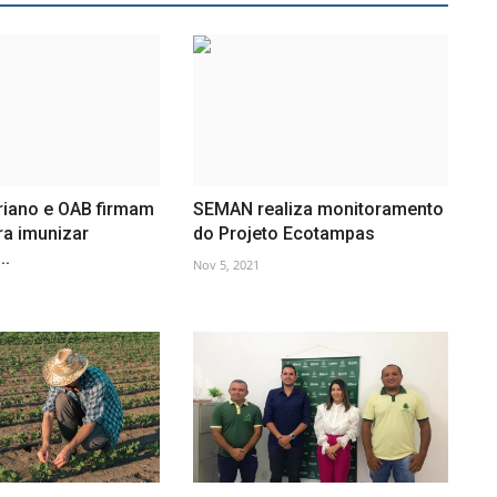
riano e OAB firmam
SEMAN realiza monitoramento
ra imunizar
do Projeto Ecotampas
..
Nov 5, 2021