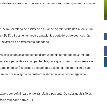
renda dessas pessoas, que em sua maioria, são os mais pobres”, explicou.
nº 55 da Secretaria de Assistência à Saúde do Ministério da Saúde, é um
de (SUS), o tratamento médico a pacientes portadores de doenças não
 inexistência do tratamento adequado.
sultas, cirurgias e ambulatorial, previamente agendado pela unidade
 volta aos pacientes e acompanhantes, para que possam deslocar-se até o
dade onde será realizado o tratamento e com retorno garantido à sua
ta também com a ajuda de custo com alimentação e hospedagem no
eis por definir para onde transferir o paciente. Ou seja, quais são os
estão destinados para o TFD.