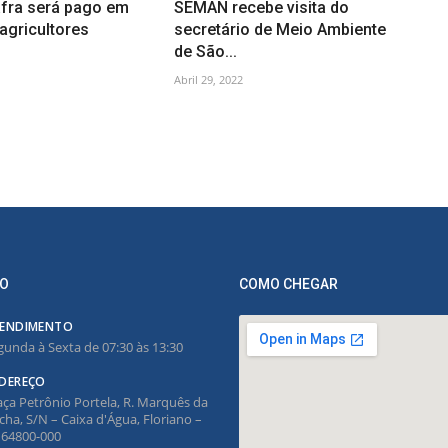
afra será pago em
SEMAN recebe visita do
 agricultores
secretário de Meio Ambiente
de São...
Abril 29, 2022
O
COMO CHEGAR
ENDIMENTO
gunda à Sexta de 07:30 às 13:30
DEREÇO
aça Petrônio Portela, R. Marquês da
cha, S/N – Caixa d'Água, Floriano –
, 64800-000