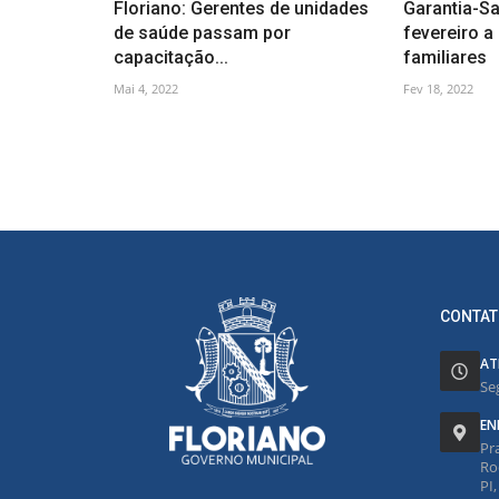
Floriano: Gerentes de unidades
Garantia-S
de saúde passam por
fevereiro a
capacitação...
familiares
Mai 4, 2022
Fev 18, 2022
CONTAT
AT
Se
EN
Pr
Ro
PI