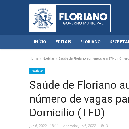
INÍCIO
EDITAIS
FLORIANO
SECRETA
Home
Notícias
Saúde de Floriano aumentou em 270 o número d
Notícias
Saúde de Floriano 
número de vagas pa
Domicilio (TFD)
Jun 6, 2022 - 18:11
Alterado: Jun 6, 2022 - 18:13