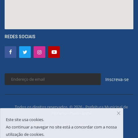
REDES SOCIAIS
Inscreva-se
Todos os direitos reservados. © 2026 - Prefeitura Municipal de
Floriano - Piauí - Brasil
Este site usa cookies.
Política de Privacidades
Mapa do Site
Ao continuar a navegar no site está a concordar com a nossa
utilização de cookies.