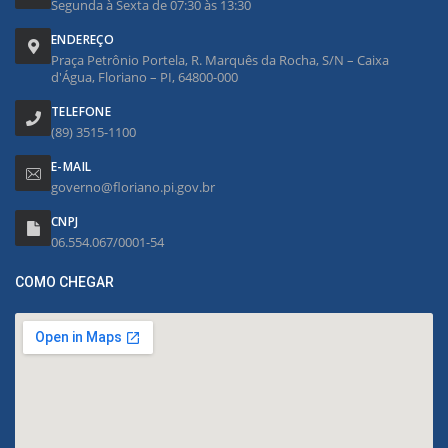
Segunda à Sexta de 07:30 às 13:30
ENDEREÇO
Praça Petrônio Portela, R. Marquês da Rocha, S/N – Caixa
d'Água, Floriano – PI, 64800-000
TELEFONE
(89) 3515-1100
E-MAIL
governo@floriano.pi.gov.br
CNPJ
06.554.067/0001-54
COMO CHEGAR