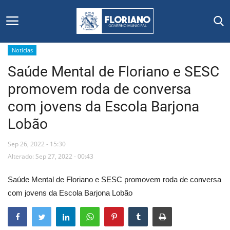
Notícias
Saúde Mental de Floriano e SESC
Início
promovem roda de conversa
Editais
com jovens da Escola Barjona
Lobão
Floriano
Sep 26, 2022 - 15:30
Secretarias e Órgãos
Alterado: Sep 27, 2022 - 00:43
Mural de Licitações
Saúde Mental de Floriano e SESC promovem roda de conversa
com jovens da Escola Barjona Lobão
Notícias
Vídeos