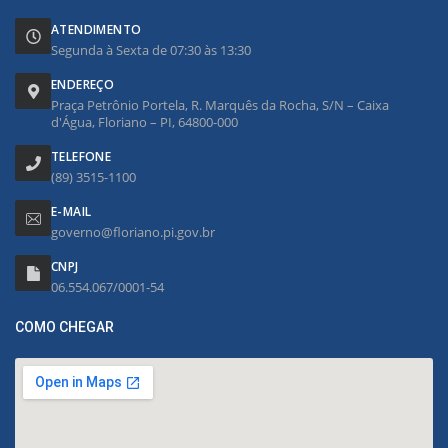
ATENDIMENTO
Segunda à Sexta de 07:30 às 13:30
ENDEREÇO
Praça Petrônio Portela, R. Marquês da Rocha, S/N – Caixa
d'Água, Floriano – PI, 64800-000
TELEFONE
(89) 3515-1100
E-MAIL
governo@floriano.pi.gov.br
CNPJ
06.554.067/0001-54
COMO CHEGAR