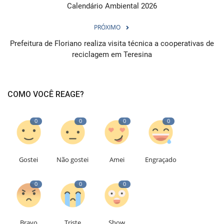
Calendário Ambiental 2026
PRÓXIMO
Prefeitura de Floriano realiza visita técnica a cooperativas de
reciclagem em Teresina
COMO VOCÊ REAGE?
0
0
0
0
Gostei
Não gostei
Amei
Engraçado
0
0
0
Bravo
Triste
Show