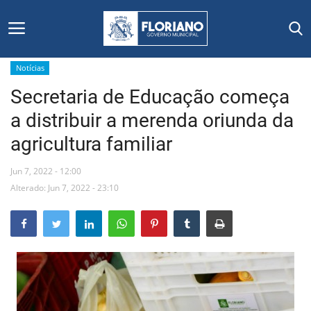
Notícias
Secretaria de Educação começa
Início
a distribuir a merenda oriunda da
Editais
agricultura familiar
Floriano
Jun 7, 2022 - 12:00
Alterado: Jun 7, 2022 - 23:10
Secretarias e Órgãos
Mural de Licitações
Notícias
Vídeos