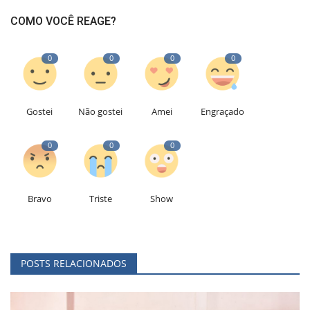
COMO VOCÊ REAGE?
0
0
0
0
Gostei
Não gostei
Amei
Engraçado
0
0
0
Bravo
Triste
Show
POSTS RELACIONADOS