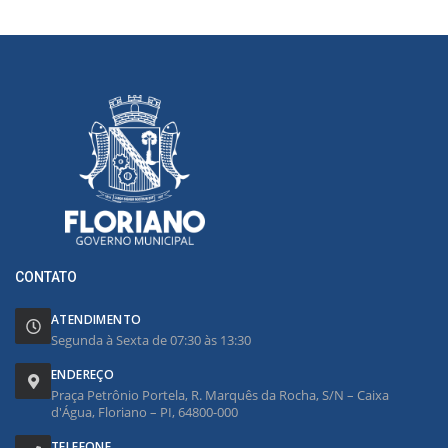
CONTATO
ATENDIMENTO
Segunda à Sexta de 07:30 às 13:30
ENDEREÇO
Praça Petrônio Portela, R. Marquês da Rocha, S/N – Caixa
d'Água, Floriano – PI, 64800-000
TELEFONE