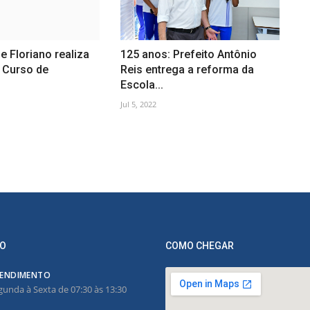
e Floriano realiza
125 anos: Prefeito Antônio
 Curso de
Reis entrega a reforma da
Escola...
Jul 5, 2022
O
COMO CHEGAR
ENDIMENTO
gunda à Sexta de 07:30 às 13:30