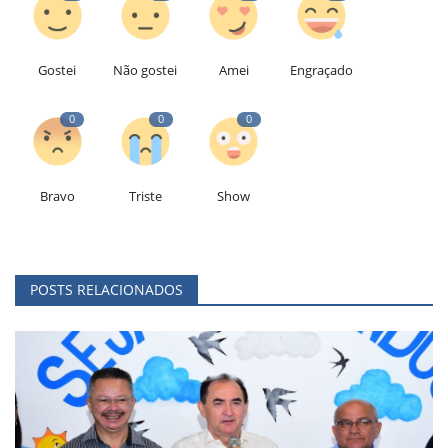
Gostei
Não gostei
Amei
Engraçado
0
0
0
Bravo
Triste
Show
POSTS RELACIONADOS