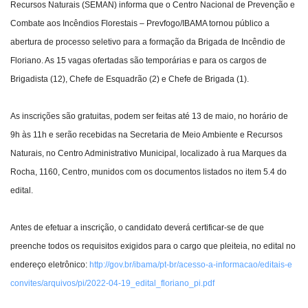
Recursos Naturais (SEMAN) informa que o Centro Nacional de Prevenção e
Combate aos Incêndios Florestais – Prevfogo/IBAMA tornou público a
abertura de processo seletivo para a formação da Brigada de Incêndio de
Floriano. As 15 vagas ofertadas são temporárias e para os cargos de
Brigadista (12), Chefe de Esquadrão (2) e Chefe de Brigada (1).
As inscrições são gratuitas, podem ser feitas até 13 de maio, no horário de
9h às 11h e serão recebidas na Secretaria de Meio Ambiente e Recursos
Naturais, no Centro Administrativo Municipal, localizado à rua Marques da
Rocha, 1160, Centro, munidos com os documentos listados no item 5.4 do
edital.
Antes de efetuar a inscrição, o candidato deverá certificar-se de que
preenche todos os requisitos exigidos para o cargo que pleiteia, no edital no
endereço eletrônico:
http://gov.br/ibama/pt-br/acesso-a-informacao/editais-e
convites/arquivos/pi/2022-04-19_edital_floriano_pi.pdf