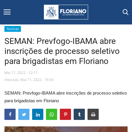
Notícias
SEMAN: Prevfogo-IBAMA abre
Início
inscrições de processo seletivo
Editais
para brigadistas em Floriano
Floriano
Mai 11, 2022 - 12:11
Alterado: Mai 11, 2022 - 18:50
Secretarias e Órgãos
SEMAN: Prevfogo-IBAMA abre inscrições de processo seletivo
Mural de Licitações
para brigadistas em Floriano
Notícias
Vídeos