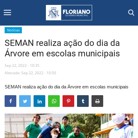
Notícias
SEMAN realiza ação do dia da
Início
Árvore em escolas municipais
Editais
Sep 22, 2022 - 10:35
Floriano
Alterado: Sep 22, 2022 - 10:50
SEMAN realiza ação do dia da Árvore em escolas municipais
Secretarias e Órgãos
Mural de Licitações
Notícias
Vídeos