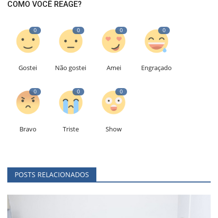
COMO VOCÊ REAGE?
0
0
0
0
Gostei
Não gostei
Amei
Engraçado
0
0
0
Bravo
Triste
Show
POSTS RELACIONADOS