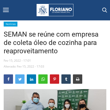
Notícias
SEMAN se reúne com empresa
Início
de coleta óleo de cozinha para
Editais
reaproveitamento
Floriano
Fev 15, 2022 - 17:01
Alterado: Fev 15, 2022 - 17:03
Secretarias e Órgãos
Mural de Licitações
Notícias
Vídeos