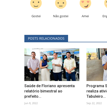
Gostei
Não gostei
Amei
En
POSTS RELACIONADOS
Saúde de Floriano apresenta
Programa S
relatório bimestral ao
realiza ati
prefeito...
Tabuleiro...
Jun 8, 2022
Sep 22, 2022