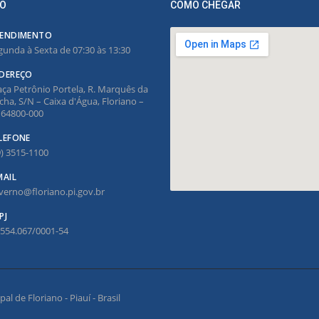
O
COMO CHEGAR
ENDIMENTO
gunda à Sexta de 07:30 às 13:30
DEREÇO
aça Petrônio Portela, R. Marquês da
cha, S/N – Caixa d'Água, Floriano –
, 64800-000
LEFONE
9) 3515-1100
MAIL
verno@floriano.pi.gov.br
PJ
.554.067/0001-54
l de Floriano - Piauí - Brasil