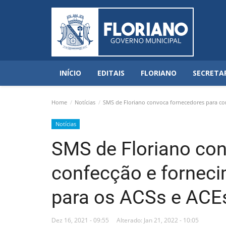
INÍCIO
EDITAIS
FLORIANO
SECRETA
Home
Notícias
SMS de Floriano convoca fornecedores para co
Notícias
SMS de Floriano co
confecção e fornec
para os ACSs e ACE
Dez 16, 2021 - 09:55
Alterado: Jan 21, 2022 - 10:05