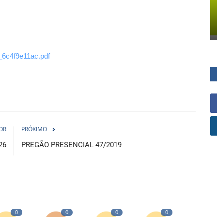
4_6c4f9e11ac.pdf
OR
PRÓXIMO
26
PREGÃO PRESENCIAL 47/2019
0
0
0
0