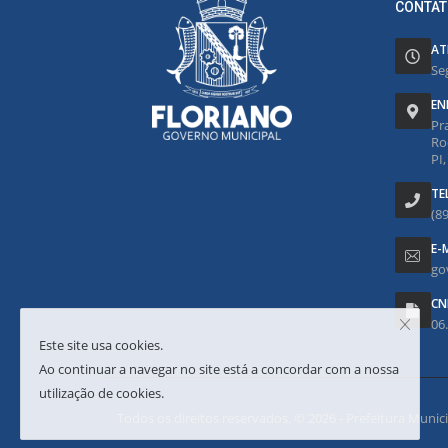
CONTAT
AT
Se
EN
Pr
Ro
PI
TE
(8
E-
go
CN
06
Este site usa cookies.
Ao continuar a navegar no site está a concordar com a nossa
utilização de cookies.
Todos os direitos reservados. © 2026 - Prefeitura Municipa