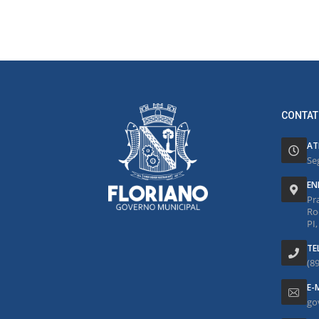
CONTAT
AT
Se
EN
Pr
Ro
PI
TE
(8
E-
go