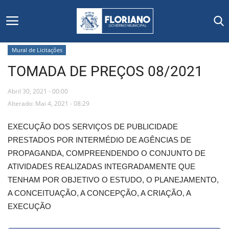
Mural de Licitações
TOMADA DE PREÇOS 08/2021
Início
Abril 30, 2021 - 00:00
Editais
Alterado: Mai 4, 2021 - 08:29
Floriano
EXECUÇÃO DOS SERVIÇOS DE PUBLICIDADE
PRESTADOS POR INTERMÉDIO DE AGÊNCIAS DE
Secretarias e Órgãos
PROPAGANDA, COMPREENDENDO O CONJUNTO DE
ATIVIDADES REALIZADAS INTEGRADAMENTE QUE
Mural de Licitações
TENHAM POR OBJETIVO O ESTUDO, O PLANEJAMENTO,
A CONCEITUAÇÃO, A CONCEPÇÃO, A CRIAÇÃO, A
Notícias
EXECUÇÃO
Vídeos