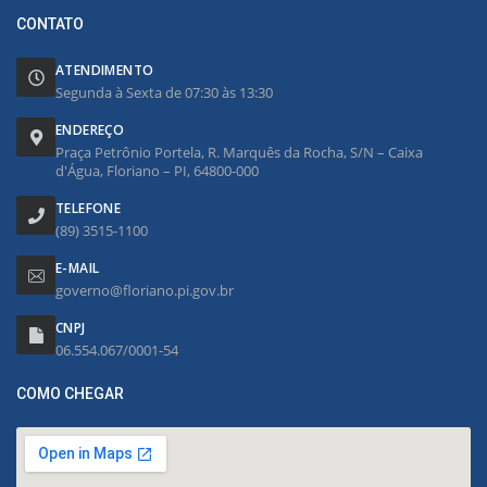
CONTATO
ATENDIMENTO
Segunda à Sexta de 07:30 às 13:30
ENDEREÇO
Praça Petrônio Portela, R. Marquês da Rocha, S/N – Caixa
d'Água, Floriano – PI, 64800-000
TELEFONE
(89) 3515-1100
E-MAIL
governo@floriano.pi.gov.br
CNPJ
06.554.067/0001-54
COMO CHEGAR