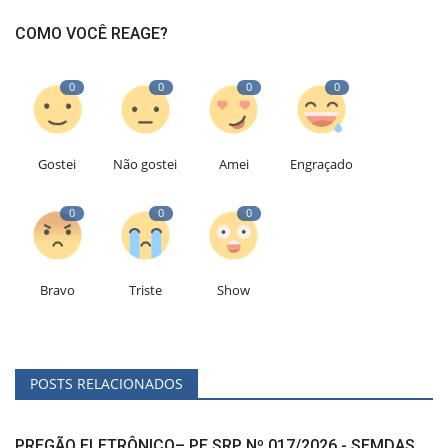
COMO VOCÊ REAGE?
0
0
0
0
Gostei
Não gostei
Amei
Engraçado
0
0
0
Bravo
Triste
Show
POSTS RELACIONADOS
PREGÃO ELETRÔNICO– PE SRP Nº 017/2026 - SEMDAS