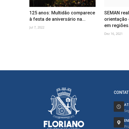
125 anos: Multidão comparece
SEMAN real
à festa de aniversário na...
orientação
em regiões.
Jul 7, 2022
Dez 16, 2021
CONTAT
AT
Se
EN
Pr