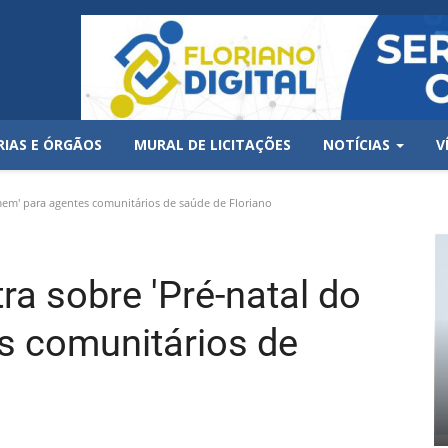
RIAS E ÓRGÃOS
MURAL DE LICITAÇÕES
NOTÍCIAS
V
em' para agentes comunitários de saúde de Floriano
a sobre 'Pré-natal do
s comunitários de