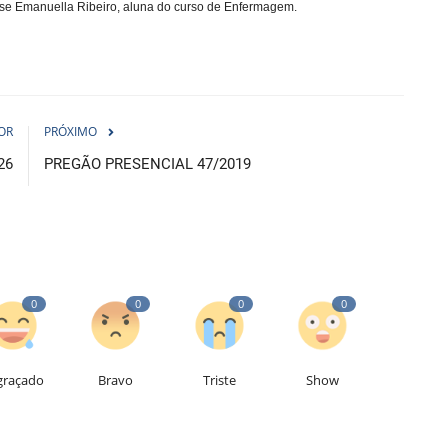
sse Emanuella Ribeiro, aluna do curso de Enfermagem.
OR
PRÓXIMO
26
PREGÃO PRESENCIAL 47/2019
0
0
0
0
graçado
Bravo
Triste
Show