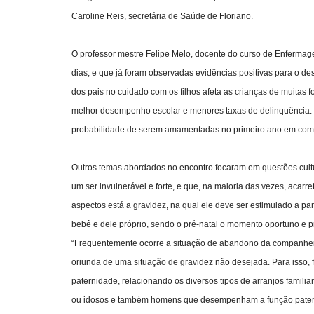
Caroline Reis, secretária de Saúde de Floriano.
O professor mestre Felipe Melo, docente do curso de Enfermage
dias, e que já foram observadas evidências positivas para o d
dos pais no cuidado com os filhos afeta as crianças de muita
melhor desempenho escolar e menores taxas de delinquência. 
probabilidade de serem amamentadas no primeiro ano em compar
Outros temas abordados no encontro focaram em questões cult
um ser invulnerável e forte, e que, na maioria das vezes, aca
aspectos está a gravidez, na qual ele deve ser estimulado a par
bebê e dele próprio, sendo o pré-natal o momento oportuno e p
“Frequentemente ocorre a situação de abandono da companheir
oriunda de uma situação de gravidez não desejada. Para isso, f
paternidade, relacionando os diversos tipos de arranjos famili
ou idosos e também homens que desempenham a função paterna (a