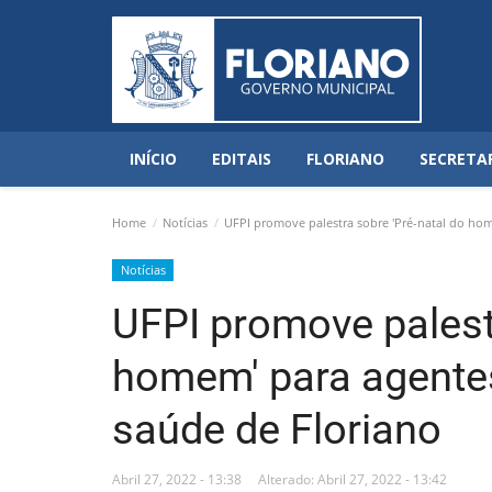
INÍCIO
EDITAIS
FLORIANO
SECRETA
Home
Notícias
UFPI promove palestra sobre 'Pré-natal do hom
Notícias
UFPI promove palestr
homem' para agente
saúde de Floriano
Abril 27, 2022 - 13:38
Alterado: Abril 27, 2022 - 13:42