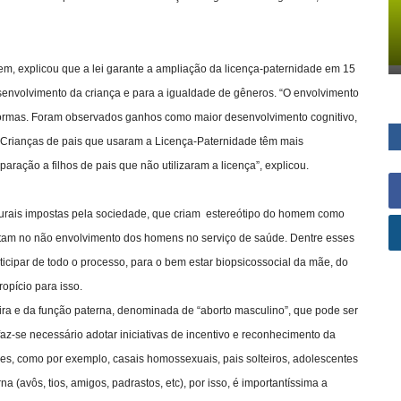
m, explicou que a lei garante a ampliação da licença-paternidade em 15
esenvolvimento da criança e para a igualdade de gêneros. “O envolvimento
s formas. Foram observados ganhos como maior desenvolvimento cognitivo,
Crianças de pais que usaram a Licença-Paternidade têm mais
ação a filhos de pais que não utilizaram a licença”, explicou.
urais impostas pela sociedade, que criam estereótipo do homem como
rretam no não envolvimento dos homens no serviço de saúde. Dentre esses
ticipar de todo o processo, para o bem estar biopsicossocial da mãe, do
ropício para isso.
a e da função paterna, denominada de “aborto masculino”, que pode ser
az-se necessário adotar iniciativas de incentivo e reconhecimento da
ares, como por exemplo, casais homossexuais, pais solteiros, adolescentes
vôs, tios, amigos, padrastos, etc), por isso, é importantíssima a