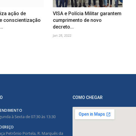
iza ação de
VISA e Polícia Militar garantem
 e conscientização
cumprimento de novo
..
decreto...
Jan 28, 2022
O
COMO CHEGAR
ENDIMENTO
gunda à Sexta de 07:30 às 13:30
DEREÇO
aça Petrônio Portela, R. Marquês da