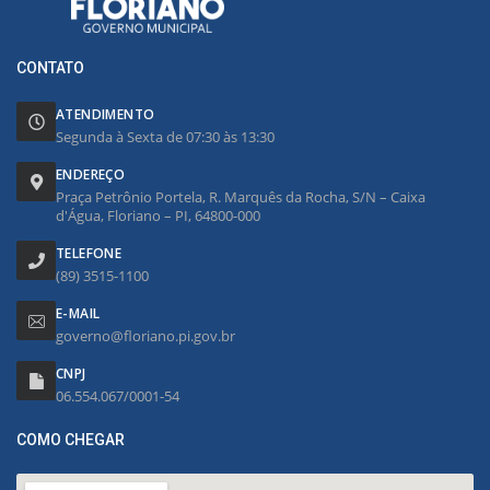
CONTATO
ATENDIMENTO
Segunda à Sexta de 07:30 às 13:30
ENDEREÇO
Praça Petrônio Portela, R. Marquês da Rocha, S/N – Caixa
d'Água, Floriano – PI, 64800-000
TELEFONE
(89) 3515-1100
E-MAIL
governo@floriano.pi.gov.br
CNPJ
06.554.067/0001-54
COMO CHEGAR