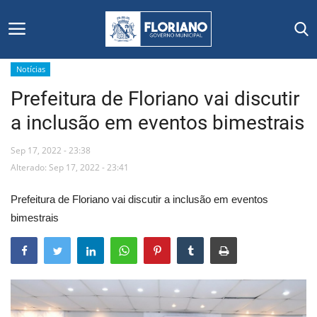
Notícias
Prefeitura de Floriano vai discutir
Início
a inclusão em eventos bimestrais
Editais
Sep 17, 2022 - 23:38
Floriano
Alterado: Sep 17, 2022 - 23:41
Prefeitura de Floriano vai discutir a inclusão em eventos
Secretarias e Órgãos
bimestrais
Mural de Licitações
Notícias
Vídeos