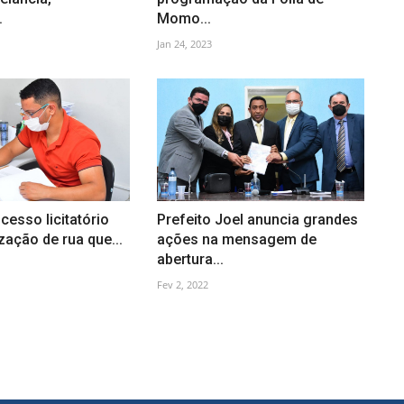
.
Momo...
Jan 24, 2023
cesso licitatório
Prefeito Joel anuncia grandes
zação de rua que...
ações na mensagem de
abertura...
Fev 2, 2022