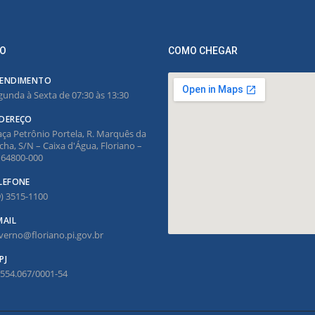
O
COMO CHEGAR
ENDIMENTO
gunda à Sexta de 07:30 às 13:30
DEREÇO
aça Petrônio Portela, R. Marquês da
cha, S/N – Caixa d'Água, Floriano –
, 64800-000
LEFONE
9) 3515-1100
MAIL
verno@floriano.pi.gov.br
PJ
.554.067/0001-54