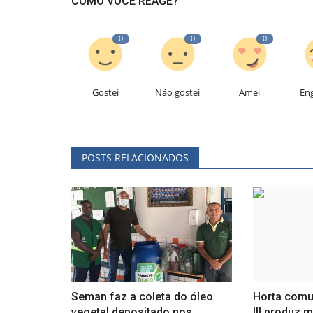
COMO VOCÊ REAGE?
0
0
0
Gostei
Não gostei
Amei
En
POSTS RELACIONADOS
Seman faz a coleta do óleo
Horta comu
vegetal depositado nos
III produz m