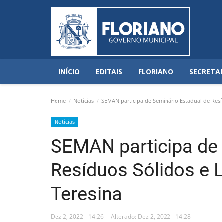
INÍCIO
EDITAIS
FLORIANO
SECRETA
Home
Notícias
SEMAN participa de Seminário Estadual de Resí
Notícias
SEMAN participa de 
Resíduos Sólidos e 
Teresina
Dez 2, 2022 - 14:26
Alterado: Dez 2, 2022 - 14:28