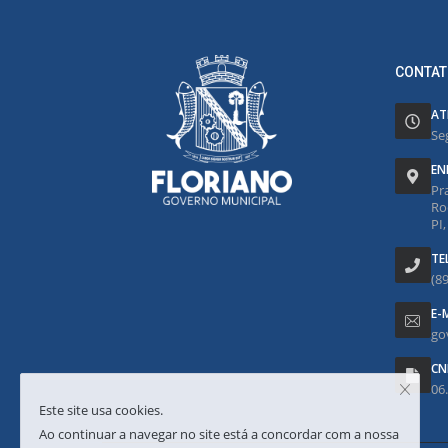
CONTAT
AT
Se
EN
Pr
Ro
PI
TE
(8
E-
go
CN
06
Este site usa cookies.
Ao continuar a navegar no site está a concordar com a nossa