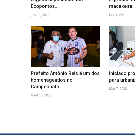
Ecopontos...
macaxeira..
Jun 10, 2022
Fev 1, 2022
Prefeito Antônio Reis é um dos
Iniciado pro
homenageados no
para urbani
Campeonato...
Mar 7, 2022
Abril 10, 2022