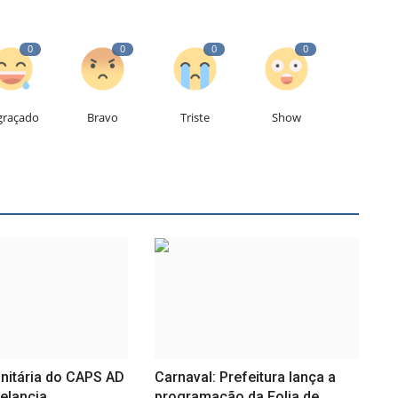
0
0
0
0
graçado
Bravo
Triste
Show
nitária do CAPS AD
Carnaval: Prefeitura lança a
elancia,
programação da Folia de