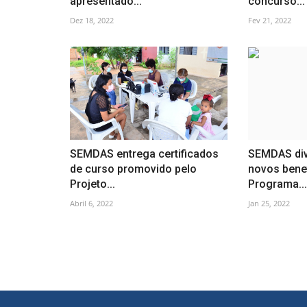
apresentado...
concurso...
Dez 18, 2022
Fev 21, 2022
SEMDAS entrega certificados
SEMDAS div
de curso promovido pelo
novos benef
Projeto...
Programa...
Abril 6, 2022
Jan 25, 2022