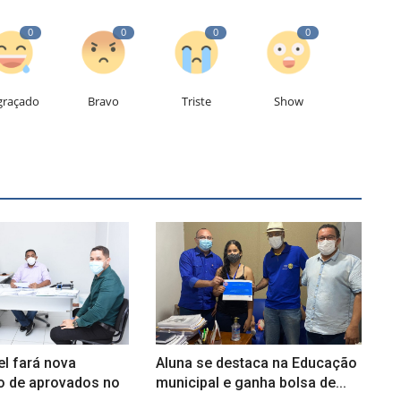
0
0
0
0
graçado
Bravo
Triste
Show
el fará nova
Aluna se destaca na Educação
 de aprovados no
municipal e ganha bolsa de...