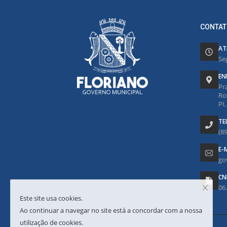
CONTAT
AT
Se
EN
Pr
Ro
PI
TE
(8
E-
go
CN
06
Este site usa cookies.
Ao continuar a navegar no site está a concordar com a nossa
utilização de cookies.