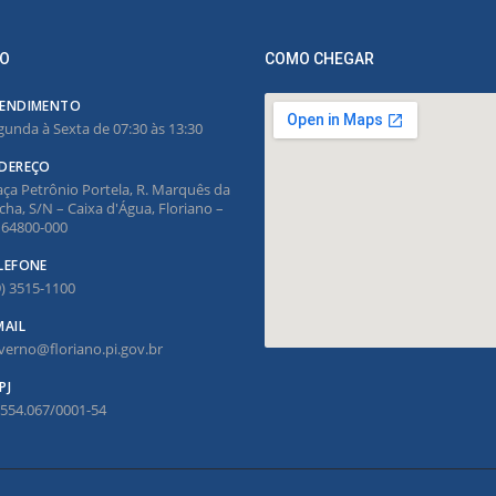
O
COMO CHEGAR
ENDIMENTO
gunda à Sexta de 07:30 às 13:30
DEREÇO
aça Petrônio Portela, R. Marquês da
cha, S/N – Caixa d'Água, Floriano –
, 64800-000
LEFONE
9) 3515-1100
MAIL
verno@floriano.pi.gov.br
PJ
.554.067/0001-54