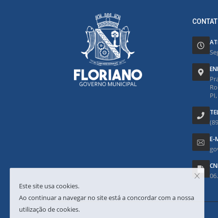
CONTAT
AT
Se
EN
Pr
Ro
PI
TE
(8
E-
go
CN
06
Este site usa cookies.
Ao continuar a navegar no site está a concordar com a nossa
utilização de cookies.