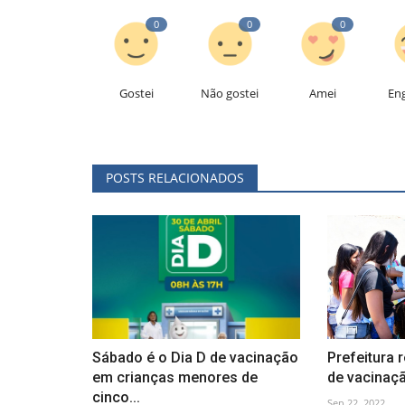
0
0
0
Gostei
Não gostei
Amei
En
POSTS RELACIONADOS
Sábado é o Dia D de vacinação
Prefeitura 
em crianças menores de
de vacinaçã
cinco...
Sep 22, 2022