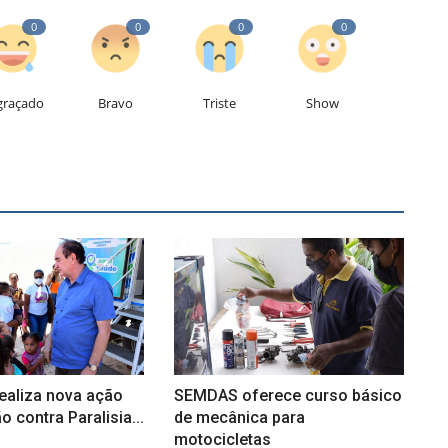
0
0
0
0
graçado
Bravo
Triste
Show
realiza nova ação
SEMDAS oferece curso básico
o contra Paralisia...
de mecânica para
motocicletas