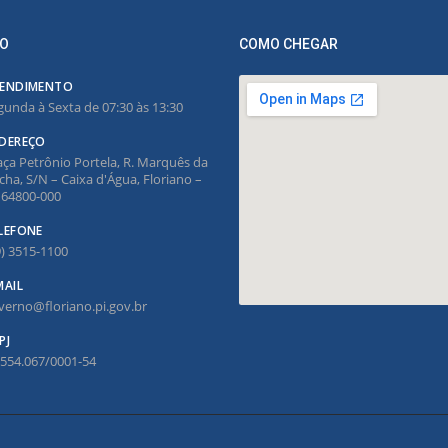
O
COMO CHEGAR
ENDIMENTO
gunda à Sexta de 07:30 às 13:30
DEREÇO
aça Petrônio Portela, R. Marquês da
cha, S/N – Caixa d'Água, Floriano –
, 64800-000
LEFONE
9) 3515-1100
MAIL
verno@floriano.pi.gov.br
PJ
.554.067/0001-54