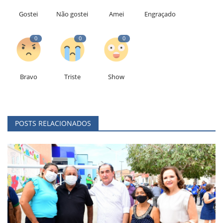
Gostei
Não gostei
Amei
Engraçado
0
0
0
Bravo
Triste
Show
POSTS RELACIONADOS