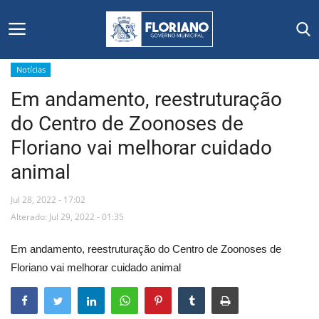
Notícias
Em andamento, reestruturação
Início
do Centro de Zoonoses de
Editais
Floriano vai melhorar cuidado
animal
Floriano
Jul 28, 2022 - 17:02
Secretarias e Órgãos
Alterado: Jul 29, 2022 - 01:35
Mural de Licitações
Em andamento, reestruturação do Centro de Zoonoses de
Floriano vai melhorar cuidado animal
Notícias
Vídeos