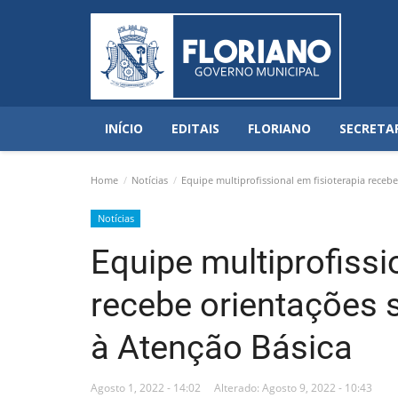
INÍCIO
EDITAIS
FLORIANO
SECRETA
Home
Notícias
Equipe multiprofissional em fisioterapia receb
Notícias
Equipe multiprofissi
recebe orientações 
à Atenção Básica
Agosto 1, 2022 - 14:02
Alterado: Agosto 9, 2022 - 10:43