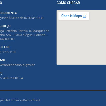
O
COMO CHEGAR
ENDIMENTO
gunda à Sexta de 07:30 às 13:30
DEREÇO
aça Petrônio Portela, R. Marquês da
cha, S/N – Caixa d'Água, Floriano –
, 64800-000
LEFONE
9) 3515-1100
MAIL
verno@floriano.pi.gov.br
PJ
.554.067/0001-54
l de Floriano - Piauí - Brasil