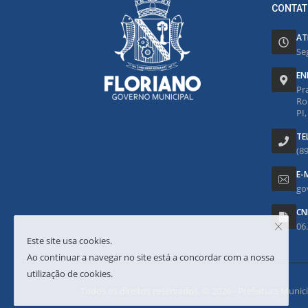
CONTAT
AT
Se
EN
Pr
Ro
PI
TE
(8
E-
go
CN
06
Este site usa cookies.
Ao continuar a navegar no site está a concordar com a nossa
utilização de cookies.
Todos os direitos reservados. © 2026 - Prefeitura Municipa