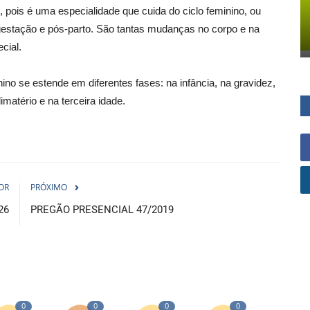
 pois é uma especialidade que cuida do ciclo feminino, ou
a gestação e pós-parto. São tantas mudanças no corpo e na
cial.
inino se estende em diferentes fases: na infância, na gravidez,
imatério e na terceira idade.
OR
PRÓXIMO
26
PREGÃO PRESENCIAL 47/2019
0
0
0
0