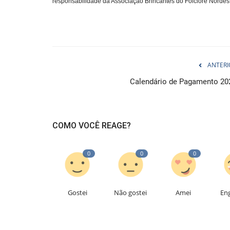
responsabilidade da Associação Brincantes do Folclore Nordest
ANTERI
Calendário de Pagamento 20
COMO VOCÊ REAGE?
0
0
0
Gostei
Não gostei
Amei
En