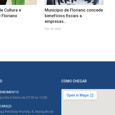
de Cultura e
Município de Floriano concede
 Floriano
benefícios fiscais a
empresas...
Fev 18, 2022
O
COMO CHEGAR
ENDIMENTO
gunda à Sexta de 07:30 às 13:30
DEREÇO
aça Petrônio Portela, R. Marquês da