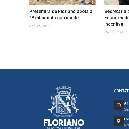
Prefeitura de Floriano apoia a
Secretaria 
1ª edição da corrida de...
Esportes de
incentiva...
Abril 24, 2022
Mar 28, 2023
CONTAT
AT
Se
EN
Pr