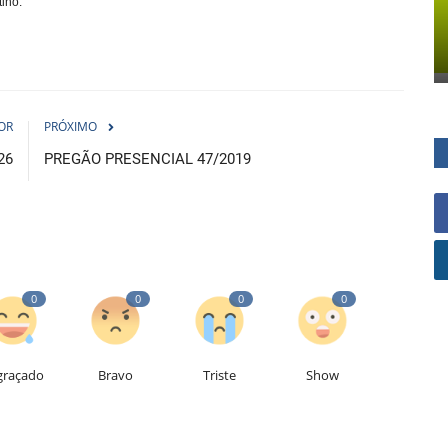
ino.
OR
PRÓXIMO
26
PREGÃO PRESENCIAL 47/2019
0
0
0
0
graçado
Bravo
Triste
Show