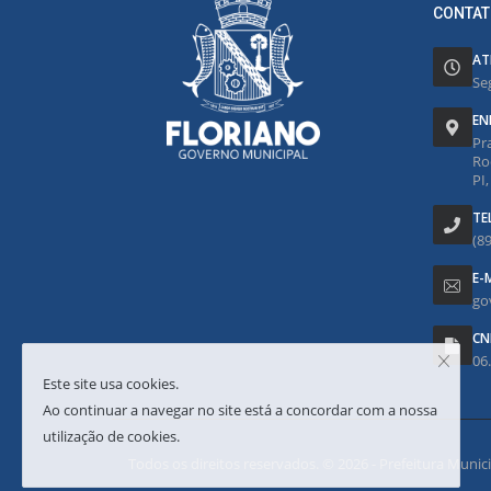
CONTAT
AT
Se
EN
Pr
Ro
PI
TE
(8
E-
go
CN
06
Este site usa cookies.
Ao continuar a navegar no site está a concordar com a nossa
utilização de cookies.
Todos os direitos reservados. © 2026 - Prefeitura Municipa