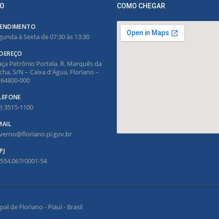
O
COMO CHEGAR
ENDIMENTO
gunda à Sexta de 07:30 às 13:30
DEREÇO
aça Petrônio Portela, R. Marquês da
cha, S/N – Caixa d'Água, Floriano –
, 64800-000
LEFONE
9) 3515-1100
MAIL
verno@floriano.pi.gov.br
PJ
.554.067/0001-54
l de Floriano - Piauí - Brasil