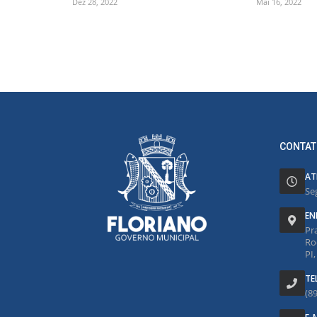
Dez 28, 2022
Mai 16, 2022
CONTAT
AT
Se
EN
Pr
Ro
PI
TE
(8