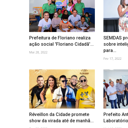
Prefeitura de Floriano realiza
SEMDAS pr
ação social 'Floriano Cidadã'...
sobre intel
para...
Mai 28, 2022
Fev 17, 2022
Réveillon da Cidade promete
Prefeito An
show da virada até de manhã...
Laboratório