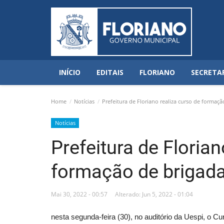
INÍCIO
EDITAIS
FLORIANO
SECRETA
Home
Notícias
Prefeitura de Floriano realiza curso de form
Notícias
Prefeitura de Florian
formação de briga
Mai 30, 2022 - 00:57
Alterado: Jun 5, 2022 - 01:04
nesta segunda-feira (30), no auditório da Uespi, o 