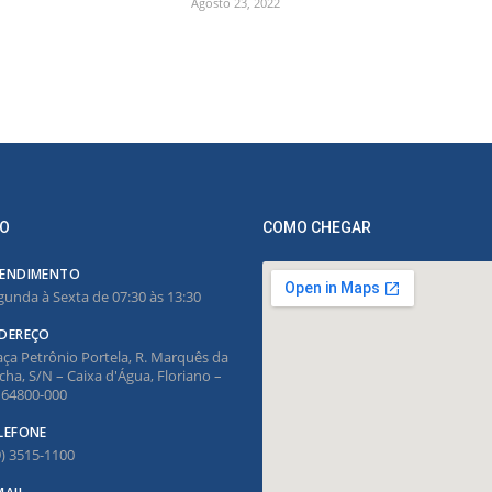
Agosto 23, 2022
O
COMO CHEGAR
ENDIMENTO
gunda à Sexta de 07:30 às 13:30
DEREÇO
aça Petrônio Portela, R. Marquês da
cha, S/N – Caixa d'Água, Floriano –
, 64800-000
LEFONE
9) 3515-1100