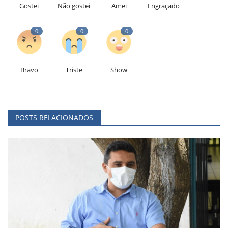
Gostei
Não gostei
Amei
Engraçado
0
0
0
Bravo
Triste
Show
POSTS RELACIONADOS