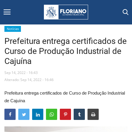
Notícias
Prefeitura entrega certificados de
Início
Curso de Produção Industrial de
Editais
Cajuína
Floriano
Sep 14, 2022 - 16:43
Alterado: Sep 14, 2022 - 16:46
Secretarias e Órgãos
Prefeitura entrega certificados de Curso de Produção Industrial
Mural de Licitações
de Cajuína
Notícias
Vídeos