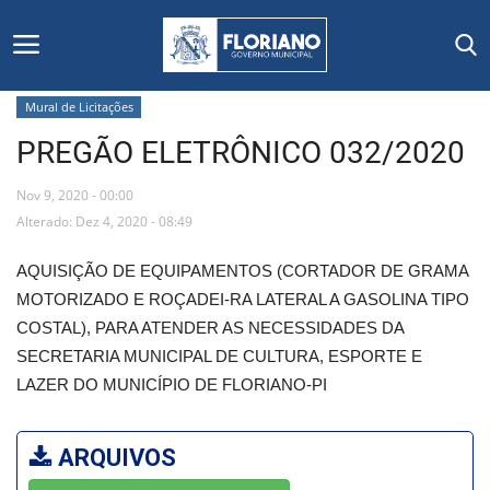
Mural de Licitações
PREGÃO ELETRÔNICO 032/2020
Início
Nov 9, 2020 - 00:00
Editais
Alterado: Dez 4, 2020 - 08:49
Floriano
AQUISIÇÃO DE EQUIPAMENTOS (CORTADOR DE GRAMA
MOTORIZADO E ROÇADEI-RA LATERAL A GASOLINA TIPO
Secretarias e Órgãos
COSTAL), PARA ATENDER AS NECESSIDADES DA
SECRETARIA MUNICIPAL DE CULTURA, ESPORTE E
Mural de Licitações
LAZER DO MUNICÍPIO DE FLORIANO-PI
Notícias
ARQUIVOS
Vídeos