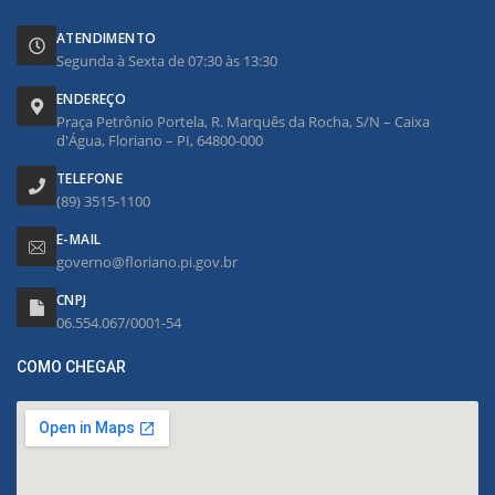
ATENDIMENTO
Segunda à Sexta de 07:30 às 13:30
ENDEREÇO
Praça Petrônio Portela, R. Marquês da Rocha, S/N – Caixa
d'Água, Floriano – PI, 64800-000
TELEFONE
(89) 3515-1100
E-MAIL
governo@floriano.pi.gov.br
CNPJ
06.554.067/0001-54
COMO CHEGAR