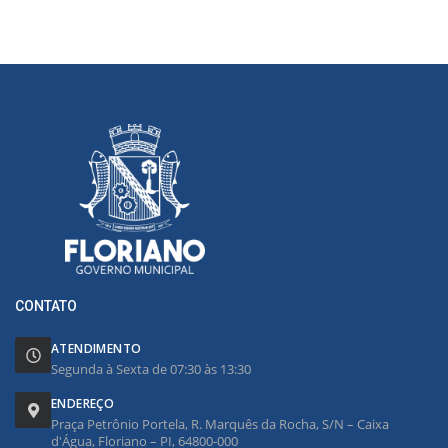
CONTATO
ATENDIMENTO
Segunda à Sexta de 07:30 às 13:30
ENDEREÇO
Praça Petrônio Portela, R. Marquês da Rocha, S/N – Caixa
d'Água, Floriano – PI, 64800-000