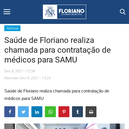
Notícias
Saúde de Floriano realiza
Início
chamada para contratação de
Editais
médicos para SAMU
Floriano
Dez 9, 2021 - 12:58
Alterado: Dez 9, 2021 - 13:24
Secretarias e Órgãos
Saúde de Floriano realiza chamada para contratação de
Mural de Licitações
médicos para SAMU
Notícias
Vídeos