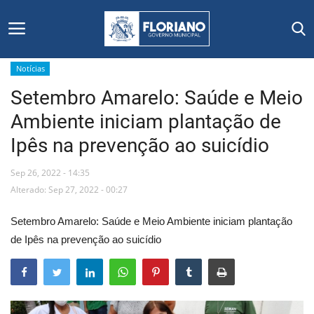
Notícias
Setembro Amarelo: Saúde e Meio
Início
Ambiente iniciam plantação de
Editais
Ipês na prevenção ao suicídio
Floriano
Sep 26, 2022 - 14:35
Alterado: Sep 27, 2022 - 00:27
Secretarias e Órgãos
Setembro Amarelo: Saúde e Meio Ambiente iniciam plantação
Mural de Licitações
de Ipês na prevenção ao suicídio
Notícias
Vídeos