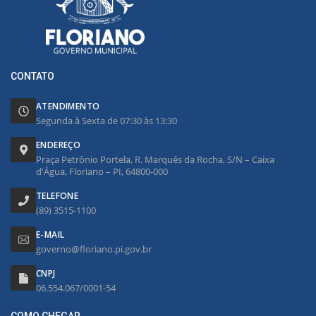
CONTATO
ATENDIMENTO
Segunda à Sexta de 07:30 às 13:30
ENDEREÇO
Praça Petrônio Portela, R. Marquês da Rocha, S/N – Caixa
d'Água, Floriano – PI, 64800-000
TELEFONE
(89) 3515-1100
E-MAIL
governo@floriano.pi.gov.br
CNPJ
06.554.067/0001-54
COMO CHEGAR