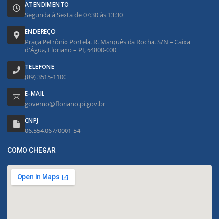
ATENDIMENTO
Segunda à Sexta de 07:30 às 13:30
ENDEREÇO
Praça Petrônio Portela, R. Marquês da Rocha, S/N – Caixa
d'Água, Floriano – PI, 64800-000
TELEFONE
(89) 3515-1100
E-MAIL
governo@floriano.pi.gov.br
CNPJ
06.554.067/0001-54
COMO CHEGAR