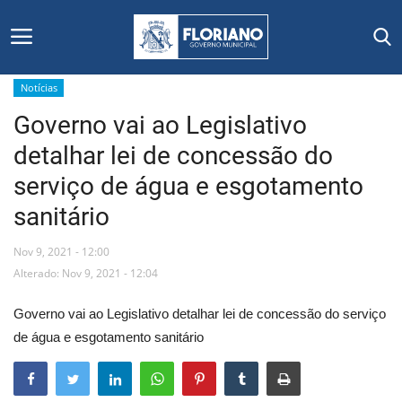
Notícias
Governo vai ao Legislativo
Início
detalhar lei de concessão do
Editais
serviço de água e esgotamento
sanitário
Floriano
Nov 9, 2021 - 12:00
Secretarias e Órgãos
Alterado: Nov 9, 2021 - 12:04
Mural de Licitações
Governo vai ao Legislativo detalhar lei de concessão do serviço
de água e esgotamento sanitário
Notícias
Vídeos